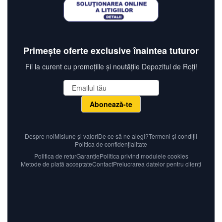
Primește oferte exclusive înaintea tuturor
Fii la curent cu promoțiile și noutățile Depozitul de Roți!
Abonează-te
Despre noi
Misiune și valori
De ce să ne alegi?
Termeni și condiții
Politica de confidențialitate
Politica de retur
Garanție
Politica privind modulele cookies
Metode de plată acceptate
Contact
Prelucrarea datelor pentru clienți