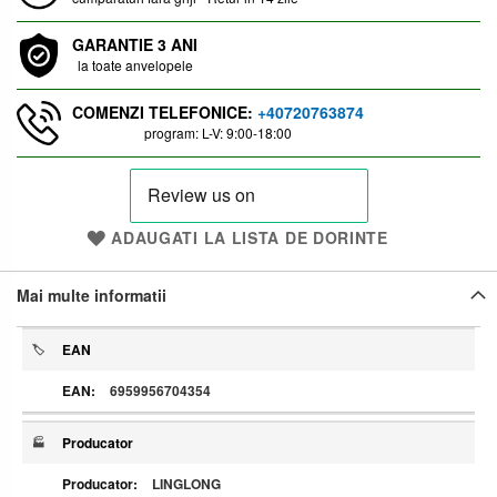
GARANTIE 3 ANI
la toate anvelopele
COMENZI TELEFONICE:
+40720763874
program: L-V: 9:00-18:00
ADAUGATI LA LISTA DE DORINTE
Mai multe informatii
S
EAN
p
e
6959956704354
c
i
f
Producator
i
c
a
LINGLONG
t