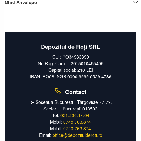
Ghid Anvelope
Depozitul de Roți SRL
CUI: RO34933390
Nr. Reg. Com.: J2015010495405
Capital social: 210 LEI
IBAN: RO08 INGB 0000 9999 0529 4736
Contact
➤ Șoseaua București - Târgoviște 77-79,
Sector 1, București 013503
Tel:
021.230.14.04
Mobil:
0745.763.874
Mobil:
0720.763.874
Email:
office@depozitulderoti.ro